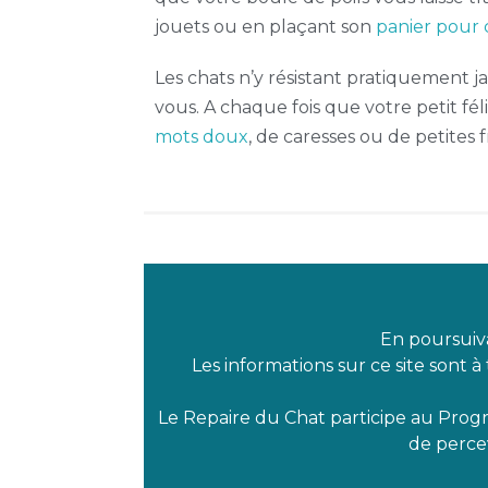
jouets ou en plaçant son
panier pour 
Les chats n’y résistant pratiquement jam
vous. A chaque fois que votre petit féli
mots doux
, de caresses ou de petites
En poursuiva
Les informations sur ce site sont à
Le Repaire du Chat participe au Prog
de percev