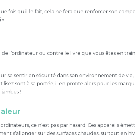
aque fois qu’il le fait, cela ne fera que renforcer son c
i »
n de l’ordinateur ou contre le livre que vous êtes en trai
our se sentir en sécurité dans son environnement de vie
isez sont à sa portée, il en profite alors pour les marque
 jambes !
haleur
 ordinateurs, ce n’est pas par hasard. Ces appareils émett
ent s’allonger sur des surfaces chaudes, surtout en hiv